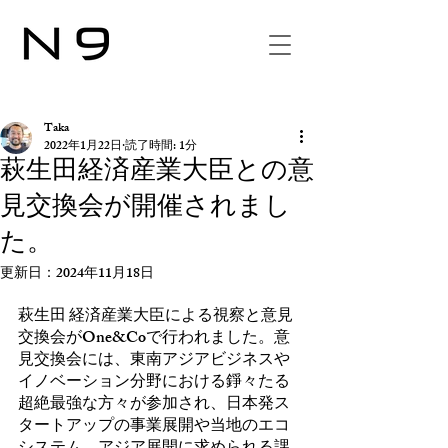
Taka
2022年1月22日
読了時間: 1分
萩生田経済産業大臣との意
見交換会が開催されまし
た。
更新日：
2024年11月18日
萩生田 経済産業大臣による視察と意見
交換会がOne&Coで行われました。意
見交換会には、東南アジアビジネスや
イノベーション分野における錚々たる 
超絶最強な方々が参加され、日本発ス
タートアップの事業展開や当地のエコ