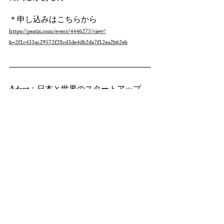
＊申し込みはこちらから 
https://peatix.com/event/4446275/view?
k=2f1c433ac29572f28cd3de4db2da7f12ea2b62eb
Adapt
：日本と世界のスタートアップ
を“人”を通じてつなぐプロジェクトで
す。国籍や文化、肩書を超えて、挑戦
し合える仲間を見つけ、学び合い、未
来を共につくる場を育んでいます。ス
タートアップ、行政、研究者、企業人
など多様なプレイヤーが集い、日本で
の適応（Adapt）と共創のための“信頼
の網”を築いています。
https://adaption.asia/