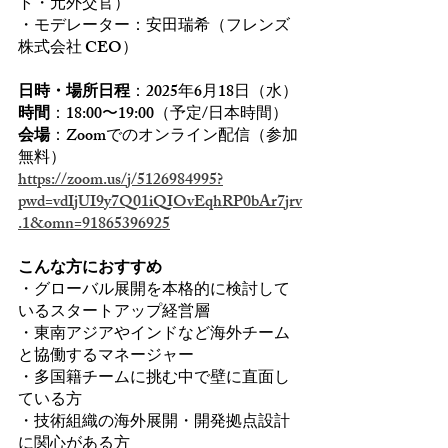
ト・元外交官）
・モデレーター：安田瑞希（フレンズ
株式会社 CEO）
日時・場所日程
：2025年6月18日（水）
時間
：18:00〜19:00（予定/日本時間）
会場
：Zoomでのオンライン配信（参加
無料）
https://zoom.us/j/5126984995?
pwd=vdIjUI9y7Q01iQIOvEqhRP0bAr7jrv
.1&omn=91865396925
こんな方におすすめ 
・グローバル展開を本格的に検討して
いるスタートアップ経営層
・東南アジアやインドなど海外チーム
と協働するマネージャー
・多国籍チームに挑む中で壁に直面し
ている方
・技術組織の海外展開・開発拠点設計
に関心がある方