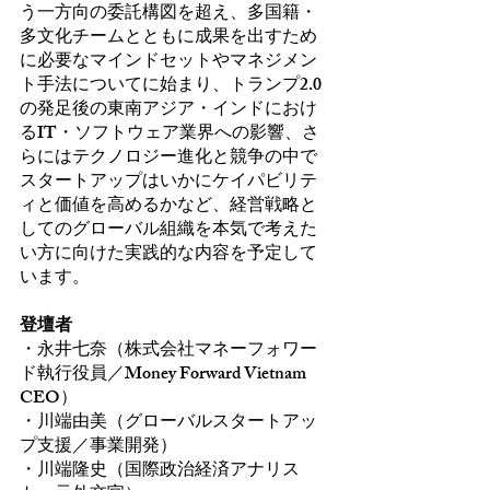
う一方向の委託構図を超え、多国籍・
多文化チームとともに成果を出すため
に必要なマインドセットやマネジメン
ト手法についてに始まり、トランプ2.0
の発足後の東南アジア・インドにおけ
るIT・ソフトウェア業界への影響、さ
らにはテクノロジー進化と競争の中で
スタートアップはいかにケイパビリテ
ィと価値を高めるかなど、経営戦略と
してのグローバル組織を本気で考えた
い方に向けた実践的な内容を予定して
います。
登壇者
・永井七奈（株式会社マネーフォワー
ド執行役員／Money Forward Vietnam 
CEO）
・川端由美（グローバルスタートアッ
プ支援／事業開発）
・川端隆史（国際政治経済アナリス