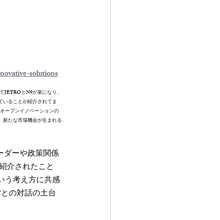
novative-solutions
JETROとN9が束になり、
ていることが紹介されてま
ct）と連携し、オープンイノベーションの
、新たな市場機会が生まれる
スリーダーや政策関係
が紹介されたこと
いう考え方に共感
Cとの対話の土台