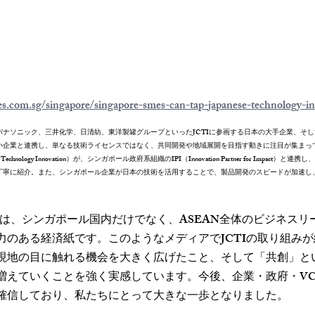
s.com.sg/singapore/singapore-smes-can-tap-japanese-technology-in
ナソニック、三井化学、日清紡、東洋製罐グループといったJCTIに参画する日本の大手企業、そして
小企業と連携し、単なる技術ライセンスではなく、共同開発や地域展開を目指す動きに注目が集まっ
tes Technology Innovation）が、シンガポール政府系組織のIPI（Innovation Partner for Impa
丁寧に紹介。また、シンガポール企業が日本の技術を活用することで、製品開発のスピードが加速し
s Times』は、シンガポール国内だけでなく、ASEAN全体のビジネ
力のある経済紙です。このようなメディアでJCTIの取り組み
現地の目に触れる機会を大きく広げたこと、そして「共創」と
増えていくことを強く実感しています。今後、企業・政府・V
確信しており、私たちにとって大きな一歩となりました。