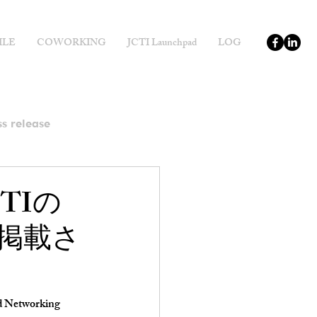
ILE
COWORKING
JCTI Launchpad
LOG
ss release
TIの
掲載さ
working 