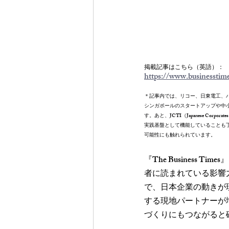
掲載記事はこちら（英語）：
https://www.businesstime
＊記事内では、リコー、日東電工、パ
シンガポールのスタートアップや中
す。あと、JCTI（Japanese Corpora
実践基盤として機能していることも
可能性にも触れられています。
『The Busines
者に読まれている影響
で、日本企業の動きが
する現地パートナーが
づくりにもつながると