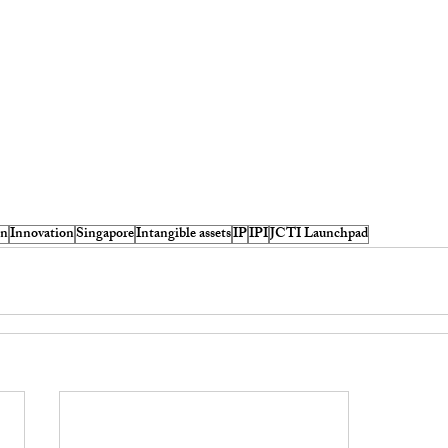
on
Innovation
Singapore
Intangible assets
IP
IPI
JCTI Launchpad