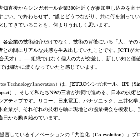
告知直後からシンガポール企業300社近くが参加申し込みを寄
すごい」で終わらせず、“誰とどうつながり、共に何を創ってい
化してきていることを、何よりうれしく思います。
、各企業の技術紹介だけでなく、技術の背後にいる「人」その
者との間にリアルな共感を生み出していたことです。JCTIが
Genius（集合天才）」──組織ではなく個人の力が交差し、新しい知と
トでは確かに濃くなっていたと感じています。
tes Technology Innovation）
は、JETROシンガポール、IPI（Singap
tner for Impact）、そして私たちN9の三者が共同で進める、日本の
シアティブです。リコー、日東電工、パナソニック、三井化学
本企業が、それぞれの技術を軸に現地との協業機会を模索し、
当日から動き始めています。
言しているイノベーションの「共進化（Co-evolution）」