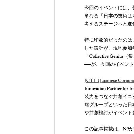
今回のイベントには、
単なる「日本の技術は
考えるステージへと進
特に印象的だったのは
した設計が、現地参加
「Collective 
──が、今回のイベン
JCTI（Japanese Corpora
Innovation Par
装力をつなぐ共創イニ
罐グループといった日
や共創検討がイベント
この記事掲載は、N9が提