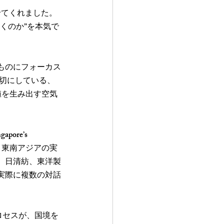
せてくれました。
くのか”を本気で
ものにフォーカス
大切にしている、
価値を生み出す空気
ore’s 
技術と東南アジアの実
、日清紡、東洋製
実際に複数の対話
プロセスが、国境を