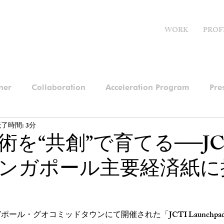
WORK
PROF
ner
Collaboration
Acceleration Program
Pre
了時間: 3分
術を“共創”で育てる──JC
ンガポール主要経済紙に
ポール・グオコミッドタウンにて開催された「JCTI Launchpad Net