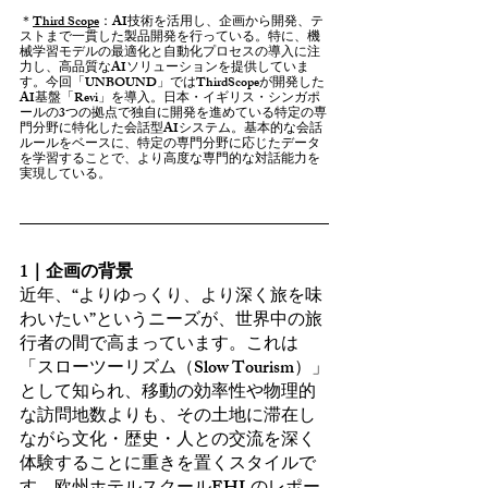
＊
Third Scope
：AI技術を活用し、企画から開発、テ
ストまで一貫した製品開発を行っている。特に、機
械学習モデルの最適化と自動化プロセスの導入に注
力し、高品質なAIソリューションを提供していま
す。今回「UNBOUND」ではThirdScopeが開発した
AI基盤「Revi」を導入。日本・イギリス・シンガポ
ールの3つの拠点で独自に開発を進めている特定の専
門分野に特化した会話型AIシステム。基本的な会話
ルールをベースに、特定の専門分野に応じたデータ
を学習することで、より高度な専門的な対話能力を
実現している。
1｜企画の背景 
近年、“よりゆっくり、より深く旅を味
わいたい”というニーズが、世界中の旅
行者の間で高まっています。これは
「スローツーリズム（Slow Tourism）」
として知られ、移動の効率性や物理的
な訪問地数よりも、その土地に滞在し
ながら文化・歴史・人との交流を深く
体験することに重きを置くスタイルで