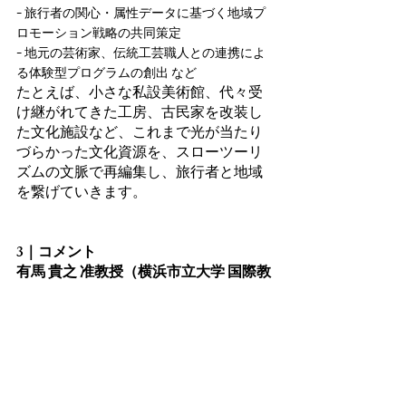
- 
旅行者の関心・属性データに基づく地域プ
ロモーション戦略の共同策定
- 
地元の芸術家、伝統工芸職人との連携によ
る体験型プログラムの創出 など
たとえば、小さな私設美術館、代々受
け継がれてきた工房、古民家を改装し
た文化施設など、これまで光が当たり
づらかった文化資源を、スローツーリ
ズムの文脈で再編集し、旅行者と地域
を繋げていきます。
3｜コメント
有馬 貴之 准教授（横浜市立大学 国際教
養学部 都市学系 観光マネジメント研究
室）
「今日の観光研究においてデータを用
いた分析は世界的なトレンドとなって
おり、多くの観光研究者が様々なデー
タを扱い、『観光』現象の真理追求に